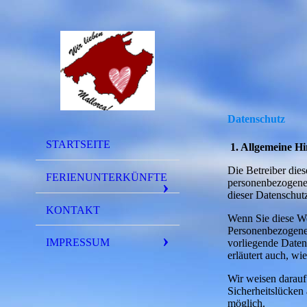
Datenschutz
STARTSEITE
1. Allgemeine H
Die Betreiber dies
FERIENUNTERKÜNFTE
personenbezogenen
dieser Datenschut
KONTAKT
Wenn Sie diese W
Personenbezogene 
IMPRESSUM
vorliegende Daten
erläutert auch, w
Wir weisen darauf
Sicherheitslücken 
möglich.