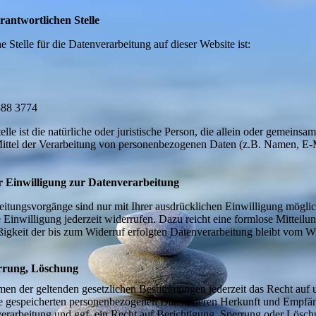
rantwortlichen Stelle
e Stelle für die Datenverarbeitung auf dieser Website ist:
388 3774
elle ist die natürliche oder juristische Person, die allein oder gemeinsa
ttel der Verarbeitung von personenbezogenen Daten (z.B. Namen, E-
r Einwilligung zur Datenverarbeitung
eitungsvorgänge sind nur mit Ihrer ausdrücklichen Einwilligung mögli
lte Einwilligung jederzeit widerrufen. Dazu reicht eine formlose Mitteilu
igkeit der bis zum Widerruf erfolgten Datenverarbeitung bleibt vom Wi
errung, Löschung
en der geltenden gesetzlichen Bestimmungen jederzeit das Recht auf u
re gespeicherten personenbezogenen Daten, deren Herkunft und Empfä
rarbeitung und ggf. ein Recht auf Berichtigung, Sperrung oder Lösch