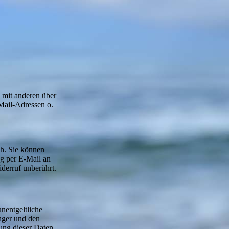
m mit anderen über
Mail-Adressen o.
ch. Sie können
ng per E-Mail an
derruf unberührt.
nentgeltliche
nger und den
ung dieser Daten.