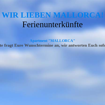
WIR LIEBEN MALLORCA!
Ferienunterkünfte
Apartment "MALLORCA"
tte fragt Eure Wunschtermine an, wir antworten Euch sofo